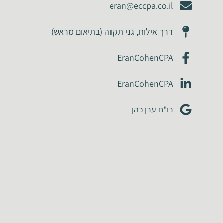
eran@eccpa.co.il
דרך אילות, גני תקווה (בתיאום מראש)
EranCohenCPA
EranCohenCPA
רו"ח ערן כהן