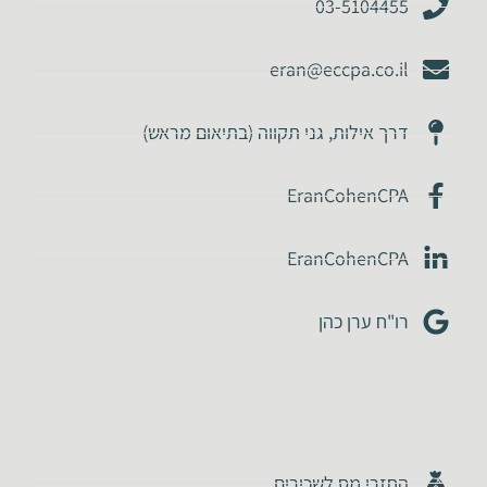
03-5104455
eran@eccpa.co.il
דרך אילות, גני תקווה (בתיאום מראש)
EranCohenCPA
EranCohenCPA
רו"ח ערן כהן
החזרי מס לשכירים