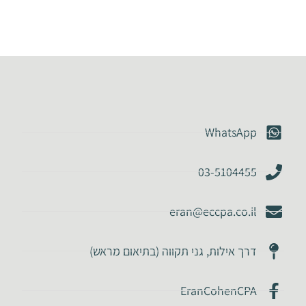
WhatsApp
03-5104455
eran@eccpa.co.il
דרך אילות, גני תקווה (בתיאום מראש)
EranCohenCPA