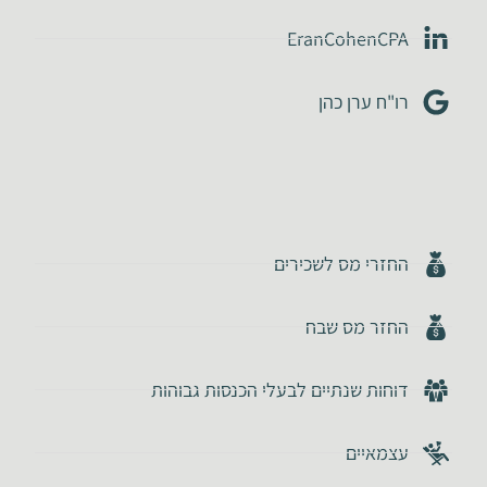
EranCohenCPA
רו"ח ערן כהן
החזרי מס לשכירים
החזר מס שבח
דוחות שנתיים לבעלי הכנסות גבוהות
עצמאיים